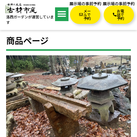
展示場の事前予約
展示場の事前予約
メー
お電
ルで
話で
洛西ガーデンが運営していま
予約
予約
す
商品ページ