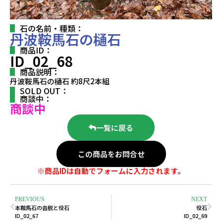
石の名前・種類：
丹波鞍馬石の樋石
商品ID：
ID_02_68
商品説明：
丹波鞍馬石の樋石 約8尺2本組
SOLD OUT：
商談中：
商談中
一覧に戻る
この商品をお問合せ
※商品IDは自動でフォームに入力されます。
PREVIOUS
NEXT
本鞍馬石の沓脱と役石
役石
ID_02_67
ID_02_69