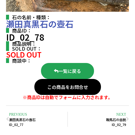
石の名前・種類：
瀬田真黒石の壺石
商品ID：
ID_02_78
商品説明：
SOLD OUT：
SOLD OUT
商談中：
一覧に戻る
この商品をお問合せ
※商品IDは自動でフォームに入力されます。
PREVIOUS
NEXT
瀬田真黒石の壺石
鞍馬石の沓脱
ID_02_77
ID_02_79