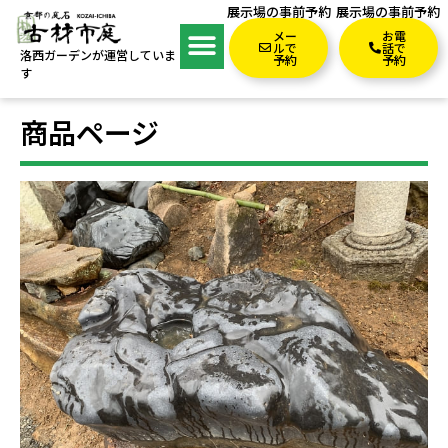
展示場の事前予約
展示場の事前予約
メー
お電
ルで
話で
洛西ガーデンが運営していま
予約
予約
す
商品ページ