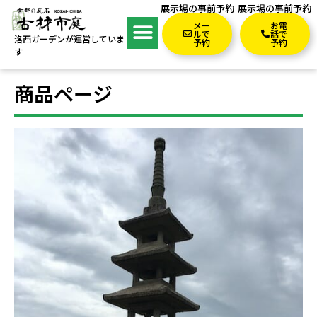
展示場の事前予約
展示場の事前予約
メー
お電
ルで
話で
洛西ガーデンが運営していま
予約
予約
す
商品ページ