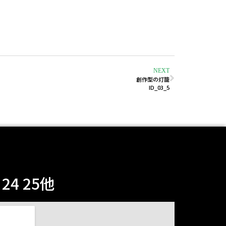
NEXT
創作型の灯籠
ID_03_5
4 25他