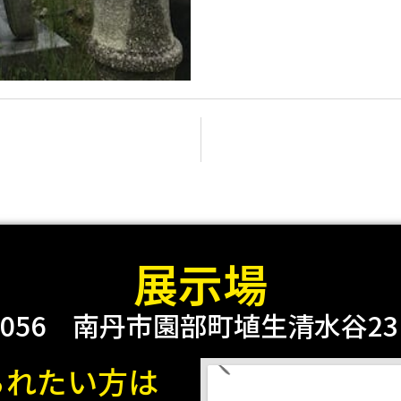
展示場
0056
南丹市園部町埴生清水谷23 2
られたい方は