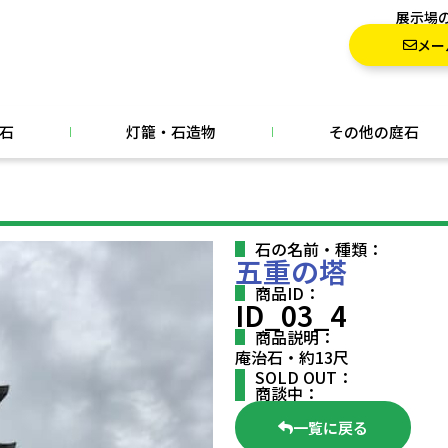
展示場
メー
石
灯籠・石造物
その他の庭石
石の名前・種類：
五重の塔
商品ID：
ID_03_4
商品説明：
庵治石・約13尺
SOLD OUT：
商談中：
一覧に戻る