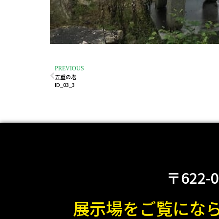
PREVIOUS
五重の塔
ID_03_3
〒622-
展示場をご覧にな